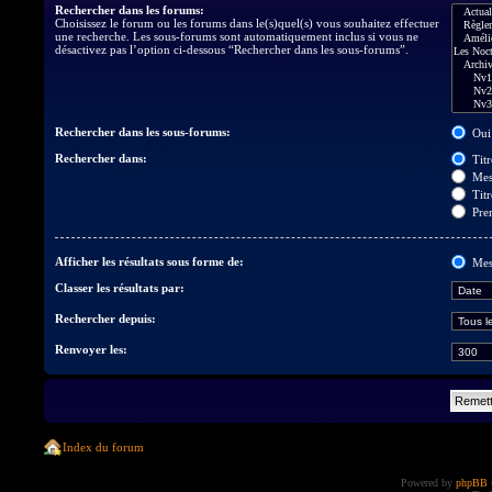
Rechercher dans les forums:
Choisissez le forum ou les forums dans le(s)quel(s) vous souhaitez effectuer
une recherche. Les sous-forums sont automatiquement inclus si vous ne
désactivez pas l’option ci-dessous “Rechercher dans les sous-forums”.
Rechercher dans les sous-forums:
Oui
Rechercher dans:
Titr
Mes
Titr
Prem
Afficher les résultats sous forme de:
Mes
Classer les résultats par:
Rechercher depuis:
Renvoyer les:
Index du forum
Powered by
phpBB