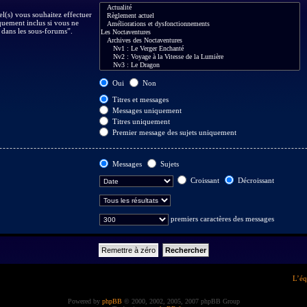
el(s) vous souhaitez effectuer
uement inclus si vous ne
 dans les sous-forums”.
Oui
Non
Titres et messages
Messages uniquement
Titres uniquement
Premier message des sujets uniquement
Messages
Sujets
Croissant
Décroissant
premiers caractères des messages
L’éq
Powered by
phpBB
© 2000, 2002, 2005, 2007 phpBB Group