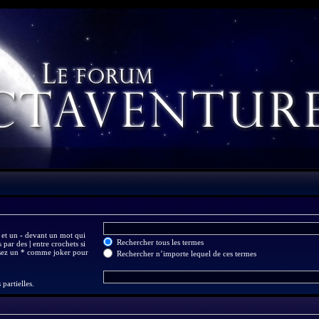
 et un
-
devant un mot qui
Rechercher tous les termes
s par des
|
entre crochets si
isez un * comme joker pour
Rechercher n’importe lequel de ces termes
partielles.